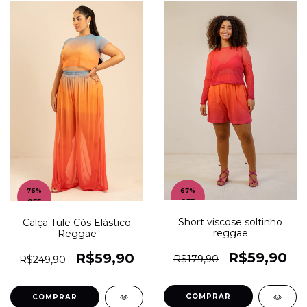
76
%
67
%
OFF
OFF
Short viscose soltinho
Calça Tule Cós Elástico
reggae
Reggae
R$59,90
R$59,90
R$179,90
R$249,90
COMPRAR
COMPRAR