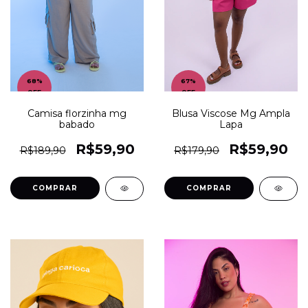
68
%
67
%
OFF
OFF
Camisa florzinha mg
Blusa Viscose Mg Ampla
babado
Lapa
R$59,90
R$59,90
R$189,90
R$179,90
COMPRAR
COMPRAR