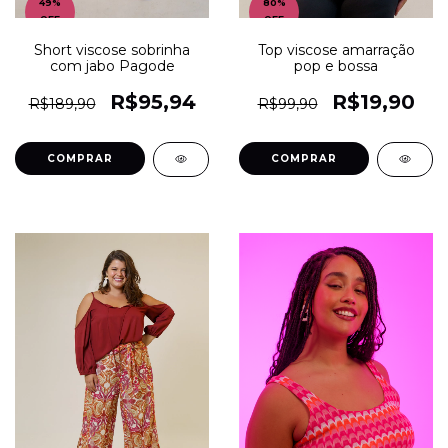
49
%
80
%
OFF
OFF
Short viscose sobrinha
Top viscose amarração
com jabo Pagode
pop e bossa
R$95,94
R$19,90
R$189,90
R$99,90
COMPRAR
COMPRAR