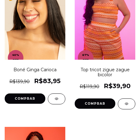
40
%
67
%
OFF
OFF
Boné Ginga Carioca
Top tricot zigue zague
bicolor
R$83,95
R$139,90
R$39,90
R$119,90
COMPRAR
COMPRAR