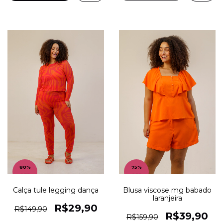
80
%
75
%
OFF
OFF
Calça tule legging dança
Blusa viscose mg babado
laranjeira
R$29,90
R$149,90
R$39,90
R$159,90