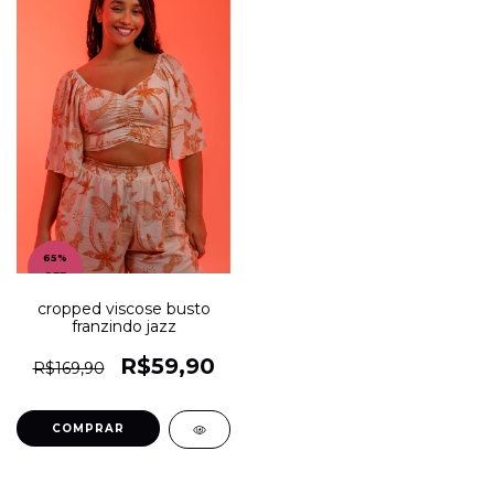
65
%
OFF
cropped viscose busto
franzindo jazz
R$59,90
R$169,90
COMPRAR