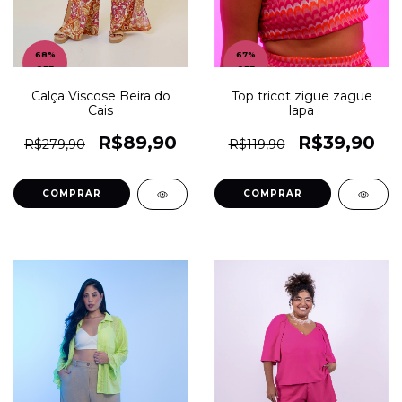
68
%
67
%
OFF
OFF
Top tricot zigue zague
Calça Viscose Beira do
lapa
Cais
R$39,90
R$89,90
R$119,90
R$279,90
COMPRAR
COMPRAR