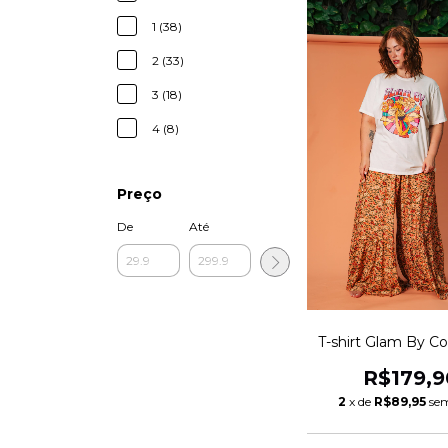
1 (38)
2 (33)
3 (18)
4 (8)
Preço
De
Até
T-shirt Glam By 
R$179,9
2
x de
R$89,95
sem