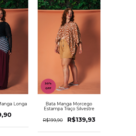
30
%
OFF
 Manga Longa
Bata Manga Morcego
Estampa Traço Silvestre
9,90
R$139,93
R$199,90