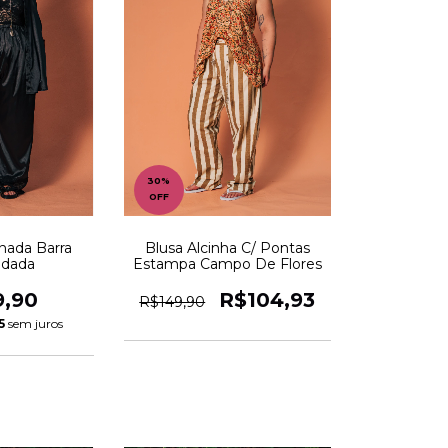
30
%
OFF
nada Barra
Blusa Alcinha C/ Pontas
ndada
Estampa Campo De Flores
9,90
R$104,93
R$149,90
5
sem juros