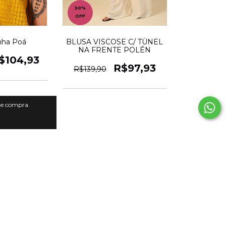
30
%
OFF
inha Poá
BLUSA VISCOSE C/ TÚNEL
NA FRENTE POLÉN
$104,93
R$97,93
R$139,90
 de compra.