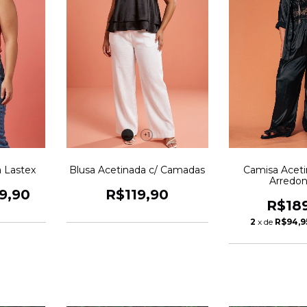
+1
Camisa Aceti
a Lastex
Blusa Acetinada c/ Camadas
Arredo
9,90
R$119,90
R$18
2
x de
R$94,9