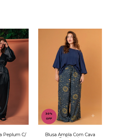
30
%
es
OFF
Blusa Ampla Com Cava
da Peplum C/