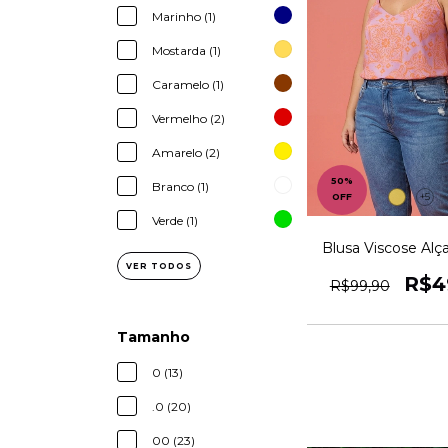
Marinho (1)
Mostarda (1)
Caramelo (1)
Vermelho (2)
Amarelo (2)
50
%
Branco (1)
+5
OFF
Verde (1)
Blusa Viscose Alç
VER TODOS
R$4
R$99,90
Tamanho
0 (13)
.0 (20)
00 (23)