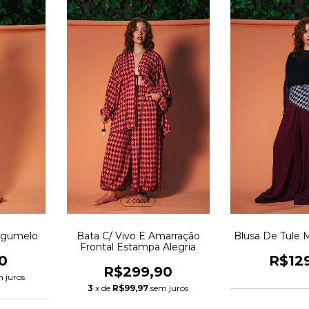
2 cores
Cogumelo
Bata C/ Vivo E Amarração
Blusa De Tule
Frontal Estampa Alegria
0
R$12
R$299,90
 juros
3
x de
R$99,97
sem juros