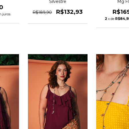
Silvestre
Mg Fl
0
R$132,93
R$16
R$189,90
 juros
2
x de
R$84,9