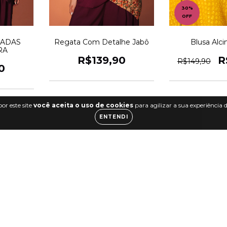
30
%
OFF
MADAS
Regata Com Detalhe Jabô
Blusa Alc
RA
R$139,90
R
R$149,90
0
or este site
você aceita o uso de cookies
para agilizar a sua experiência
ENTENDI