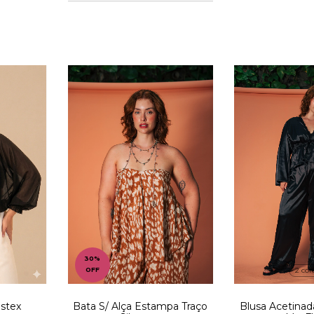
30
%
2 cor
OFF
Bata S/ Alça Estampa Traço
Blusa Acetina
ástex