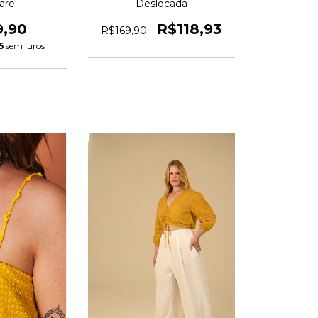
Deslocada
are
R$118,93
9,90
R$169,90
5
sem juros