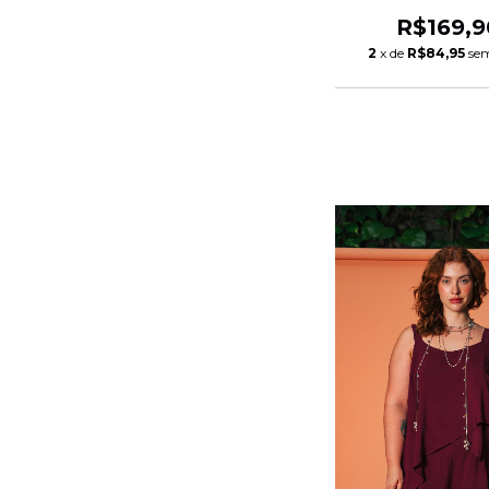
R$169,9
2
x de
R$84,95
sem