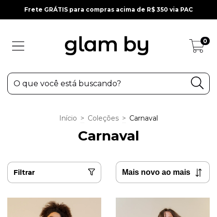
Frete GRÁTIS para compras acima de R$ 350 via PAC
0
Início
>
Coleções
>
Carnaval
Carnaval
Filtrar