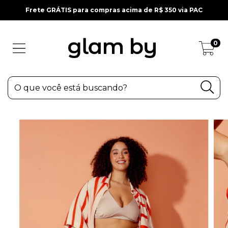
Frete GRÁTIS para compras acima de R$ 350 via PAC
0