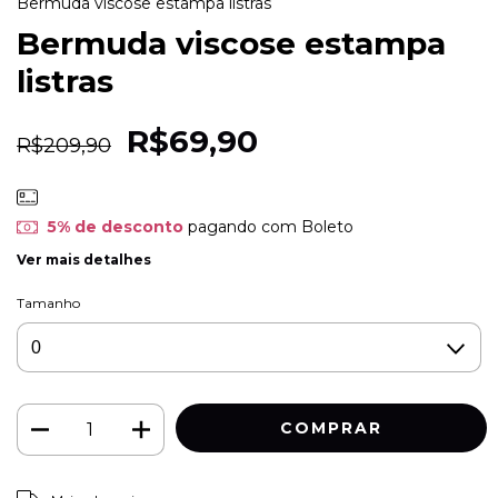
Bermuda viscose estampa listras
Bermuda viscose estampa
listras
R$69,90
R$209,90
5% de desconto
pagando com Boleto
Ver mais detalhes
Tamanho
ALTERAR CEP
Entregas para o CEP: