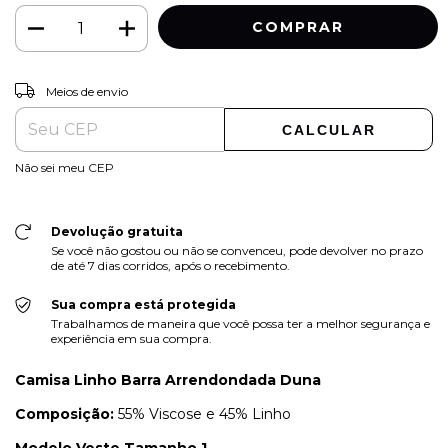
ALTERAR CEP
Entregas para o CEP:
Meios de envio
CALCULAR
Não sei meu CEP
Devolução gratuita
Se você não gostou ou não se convenceu, pode devolver no prazo
de até 7 dias corridos, após o recebimento.
Sua compra está protegida
Trabalhamos de maneira que você possa ter a melhor segurança e
experiência em sua compra.
Camisa Linho Barra Arrendondada Duna
Composição:
55% Viscose e 45% Linho
Modelo Veste Tamanho 1