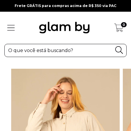
Frete GRÁTIS para compras acima de R$ 350 via PAC
0