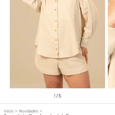
1
/
5
Início
>
Novidades
>