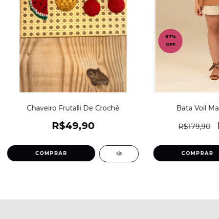
67
%
OFF
Chaveiro Frutalli De Crochê
Bata Voil M
R$49,90
R$179,90
COMPRAR
COMPRAR