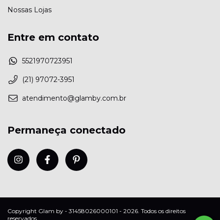
Nossas Lojas
Entre em contato
5521970723951
(21) 97072-3951
atendimento@glamby.com.br
Permaneça conectado
Copyright Glam by - 31458026000101 - 2026. Todos os direitos
reservados.