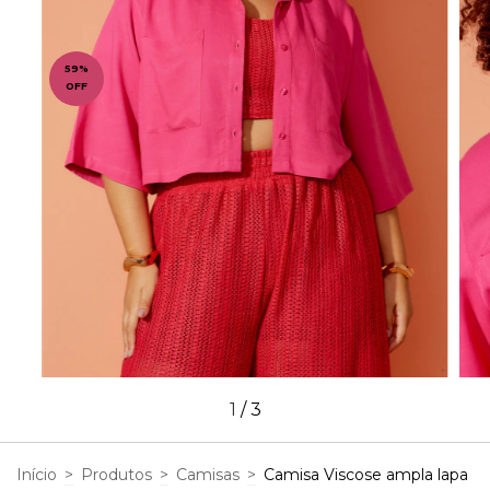
59
%
OFF
1
/
3
Início
>
Produtos
>
Camisas
>
Camisa Viscose ampla lapa