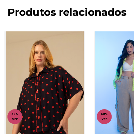
Produtos relacionados
30
%
68
%
OFF
OFF