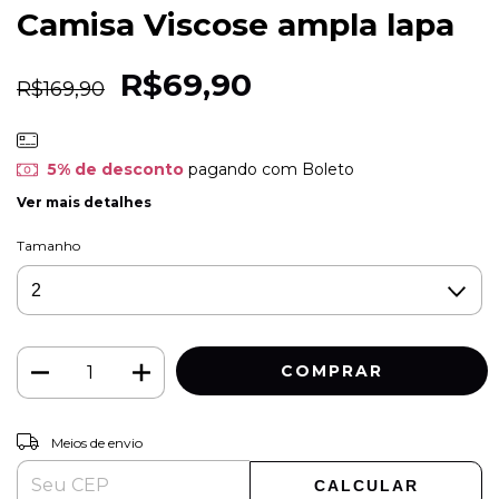
Camisa Viscose ampla lapa
R$69,90
R$169,90
5% de desconto
pagando com Boleto
Ver mais detalhes
Tamanho
ALTERAR CEP
Entregas para o CEP:
Meios de envio
CALCULAR