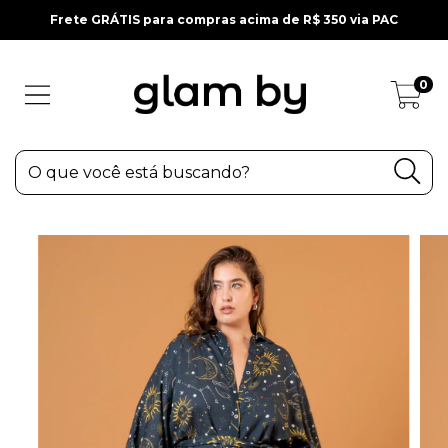
Frete GRÁTIS para compras acima de R$ 350 via PAC
0