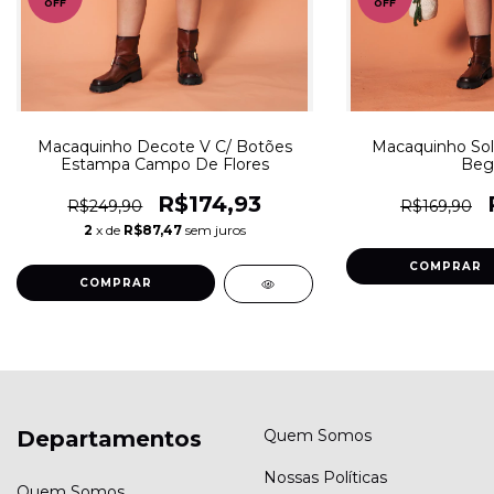
OFF
OFF
Macaquinho Decote V C/ Botões
Macaquinho Sol
Estampa Campo De Flores
Beg
R$174,93
R$249,90
R$169,90
2
x de
R$87,47
sem juros
COMPRAR
COMPRAR
Departamentos
Quem Somos
Nossas Políticas
Quem Somos