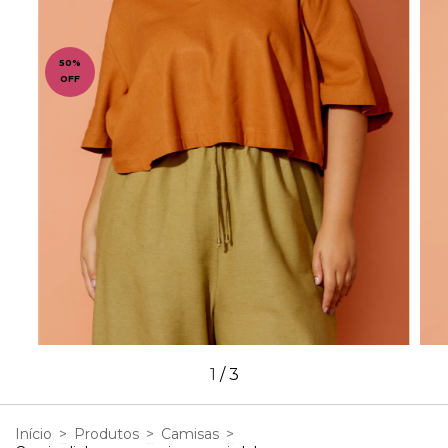
50
%
OFF
1
/
3
Início
>
Produtos
>
Camisas
>