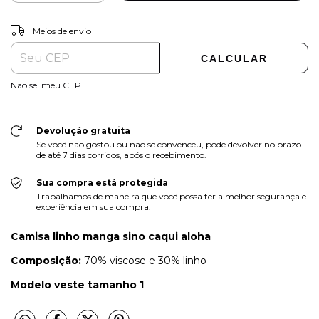
ALTERAR CEP
Entregas para o CEP:
Meios de envio
CALCULAR
Não sei meu CEP
Devolução gratuita
Se você não gostou ou não se convenceu, pode devolver no prazo
de até 7 dias corridos, após o recebimento.
Sua compra está protegida
Trabalhamos de maneira que você possa ter a melhor segurança e
experiência em sua compra.
Camisa linho manga sino caqui aloha
Composição:
70% viscose e 30% linho
Modelo veste tamanho 1