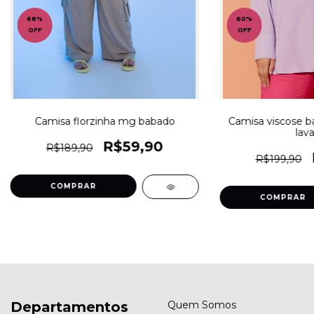
68
%
60
%
OFF
OFF
Camisa florzinha mg babado
Camisa viscose b
lav
R$59,90
R$189,90
R$199,90
COMPRAR
COMPRAR
Departamentos
Quem Somos